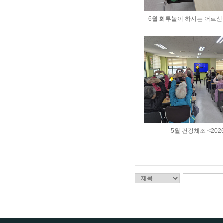
6월 화투놀이 하시는 어르신들 <
5월 건강체조 <2026.